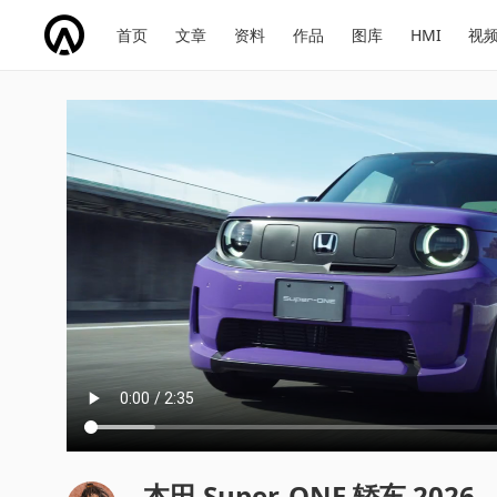
网
会
首页
文章
资料
作品
图库
HMI
视
址
展
话
投
导
导
题
票
航
航
本田 Super-ONE 轿车 2026