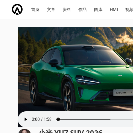
网
会
首页
文章
资料
作品
图库
HMI
视
址
展
话
投
导
导
题
票
航
航
小米 YU7 SUV 2026