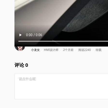
小米 YU7 GT 磁吸眼镜盒 SUV 
小龙女
/
HMI设计师
/
2个月前
/
阅读2240
/
转载
评论 0