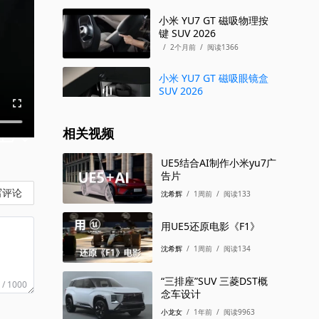
小米 YU7 GT 磁吸物理按
键 SUV 2026
/
2个月前
/
阅读1366
小米 YU7 GT 磁吸眼镜盒
SUV 2026
/
2个月前
/
阅读1120
相关视频
小米 YU7 GT 磁吸纸巾盒
SUV 2026
UE5结合AI制作小米yu7广
/
2个月前
/
阅读996
告片
写评论
小米 YU7 GT 座椅按摩
沈希辉
/
1周前
/
阅读133
SUV 2026
/
2个月前
/
阅读1135
用UE5还原电影《F1》
沈希辉
/
1周前
/
阅读134
“三排座”SUV 三菱DST概
 / 1000
念车设计
小龙女
/
1年前
/
阅读9963