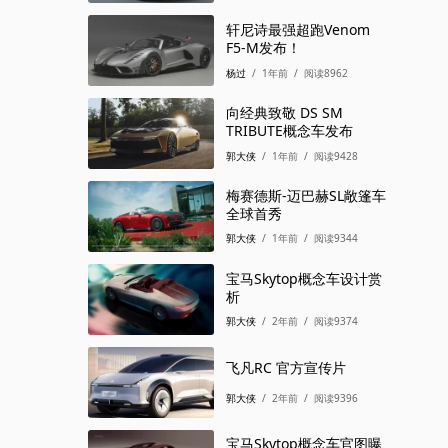
轩尼诗最强超跑Venom
F5-M发布！
杨过
/
1年前
/
阅读8962
向经典致敬 DS SM
TRIBUTE概念车发布
郭大侠
/
1年前
/
阅读9428
梅赛德斯-迈巴赫SL敞篷车
全球首秀
郭大侠
/
1年前
/
阅读9344
宝马Skytop概念车设计赏
析
郭大侠
/
2年前
/
阅读9374
飞凡RC 官方宣传片
郭大侠
/
2年前
/
阅读9396
宝马Skytop概念车官图曝