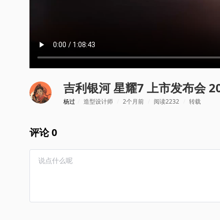
吉利银河 星耀7 上市发布会 20
杨过
/
造型设计师
/
2个月前
/
阅读2232
/
转载
评论 0