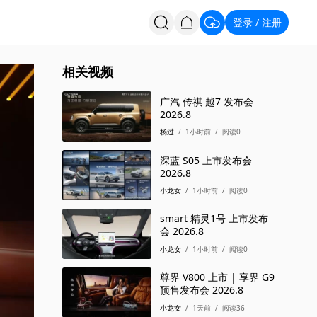
登录
注册
/
投票
招聘
相关视频
广汽 传祺 越7 发布会
2026.8
杨过
/
1小时前
/
阅读0
深蓝 S05 上市发布会
2026.8
小龙女
/
1小时前
/
阅读0
smart 精灵1号 上市发布
会 2026.8
小龙女
/
1小时前
/
阅读0
尊界 V800 上市 | 享界 G9
预售发布会 2026.8
小龙女
/
1天前
/
阅读36