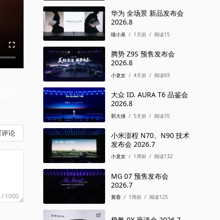
华为 全场景 新品发布会
2026.8
喵小呆
/
1天前
/
阅读15
腾势 Z9S 预售发布会
2026.8
小龙女
/
4天前
/
阅读69
大众 ID. AURA T6 品鉴会
2026.8
郭大侠
/
5天前
/
阅读70
写评论
小米澎程 N70、N90 技术
发布会 2026.7
小龙女
/
1周前
/
阅读132
MG 07 预售发布会
2026.7
 / 1000
黄蓉
/
1周前
/
阅读125
极氪 9X 座谈会 2026.7