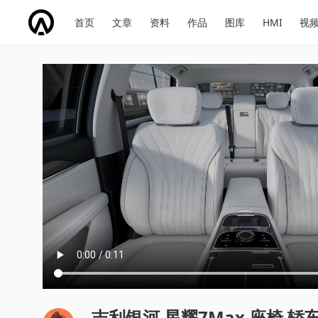
网
会
首页
文章
资料
作品
图库
HMI
视
址
展
话
投
导
导
题
票
航
航
吉利银河 星耀7Max 座椅 轿车 