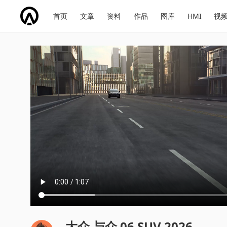
网
会
首页
文章
资料
作品
图库
HMI
视
址
展
话
投
导
导
题
票
航
航
大众 与众 06 SUV 2026