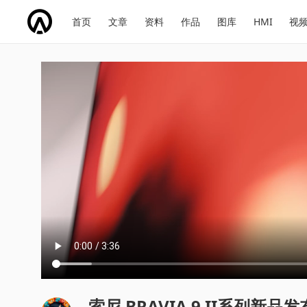
网
会
首页
文章
资料
作品
图库
HMI
视
址
展
话
投
导
导
题
票
航
航
索尼 BRAVIA 9 II系列新品发