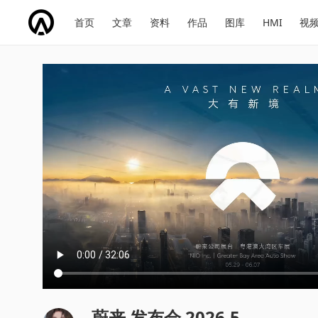
网
会
首页
文章
资料
作品
图库
HMI
视
址
展
话
投
导
导
题
票
航
航
蔚来 发布会 2026.5