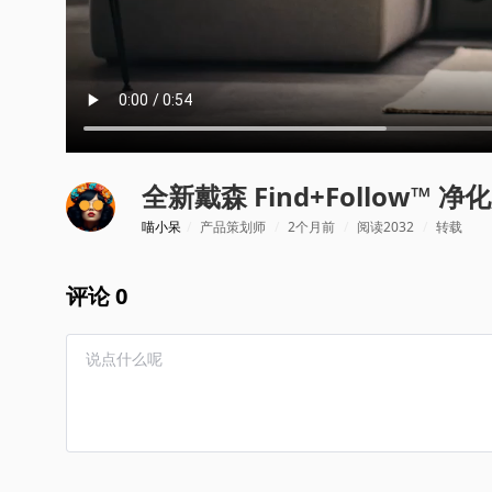
全新戴森 Find+Follow™
喵小呆
/
产品策划师
/
2个月前
/
阅读2032
/
转载
评论 0