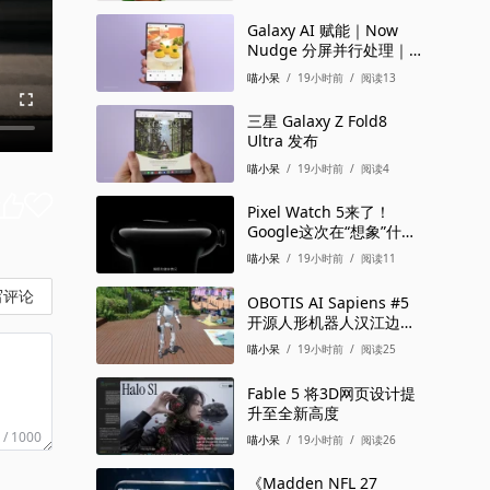
Galaxy AI 赋能｜Now
Nudge 分屏并行处理｜三
星Galaxy Z Fold8 Ult
喵小呆
/
19小时前
/
阅读13
三星 Galaxy Z Fold8
Ultra 发布
喵小呆
/
19小时前
/
阅读4
Pixel Watch 5来了！
Google这次在“想象”什
么？
喵小呆
/
19小时前
/
阅读11
写评论
OBOTIS AI Sapiens #5
开源人形机器人汉江边开
跑
喵小呆
/
19小时前
/
阅读25
Fable 5 将3D网页设计提
升至全新高度
 / 1000
喵小呆
/
19小时前
/
阅读26
《Madden NFL 27