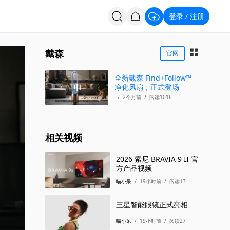
登录
注册
/
投票
招聘
戴森
官网
全新戴森 Find+Follow™
净化风扇，正式登场
/
2个月前
/
阅读1016
相关视频
2026 索尼 BRAVIA 9 II 官
方产品视频
喵小呆
/
19小时前
/
阅读13
三星智能眼镜正式亮相
喵小呆
/
19小时前
/
阅读27