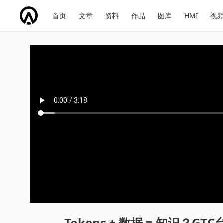
网
会
首页
文章
资料
作品
图库
HMI
视
址
展
话
投
导
导
题
票
航
航
Tokens + 数据 = 知识？G