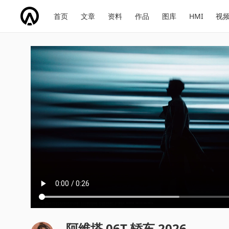
网
会
首页
文章
资料
作品
图库
HMI
视
址
展
话
投
导
导
题
票
航
航
阿维塔 06T 轿车 2026