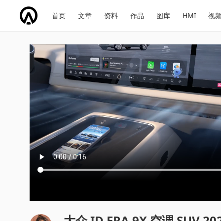
网
会
首页
文章
资料
作品
图库
HMI
视
址
展
话
投
导
导
题
票
航
航
大众 ID.ERA 9X 空调 SUV 20