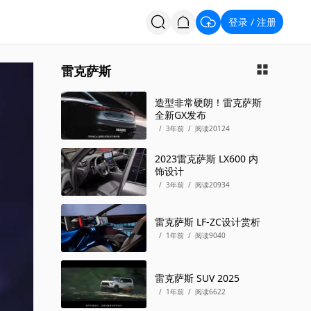
登录
注册
/
投票
招聘
雷克萨斯
造型非常硬朗！雷克萨斯
全新GX发布
/
3年前
/
阅读20124
2023雷克萨斯 LX600 内
饰设计
/
3年前
/
阅读20934
雷克萨斯 LF-ZC设计赏析
/
1年前
/
阅读9040
雷克萨斯 SUV 2025
/
1年前
/
阅读6622