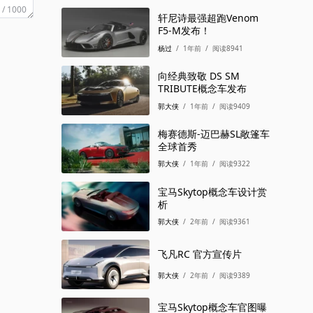
/
3个月前
/
阅读1652
 / 1000
轩尼诗最强超跑Venom
F5-M发布！
杨过
/
1年前
/
阅读8941
雷克萨斯 内饰设计 2026
/
3个月前
/
阅读1671
向经典致敬 DS SM
TRIBUTE概念车发布
雷克萨斯 SPACE 概念
郭大侠
/
1年前
/
阅读9409
2026
/
1个月前
/
阅读857
梅赛德斯-迈巴赫SL敞篷车
全球首秀
雷克萨斯 SUV 2026
郭大侠
/
1年前
/
阅读9322
/
1个月前
/
阅读515
宝马Skytop概念车设计赏
析
郭大侠
/
2年前
/
阅读9361
飞凡RC 官方宣传片
郭大侠
/
2年前
/
阅读9389
宝马Skytop概念车官图曝