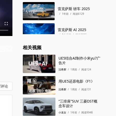
雷克萨斯 轿车 2025
/
1年前
/
阅读6129
雷克萨斯 AI 2025
/
8个月前
/
阅读3605
相关视频
雷克萨斯 SUV 2026
/
5个月前
/
阅读2546
UE5结合AI制作小米yu7广
告片
沈希辉
/
1周前
/
阅读124
雷克萨斯 MPV 2026
/
3个月前
/
阅读1786
用UE5还原电影《F1》
写评论
沈希辉
/
1周前
/
阅读131
雷克萨斯 SPACE MPV
2026
/
3个月前
/
阅读1602
“三排座”SUV 三菱DST概
念车设计
小龙女
/
1年前
/
阅读9948
雷克萨斯 SUV 2026