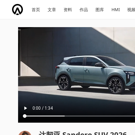
网
会
首页
文章
资料
作品
图库
HMI
视
址
展
话
投
导
导
题
票
航
航
达契亚 Sandero SUV 2026