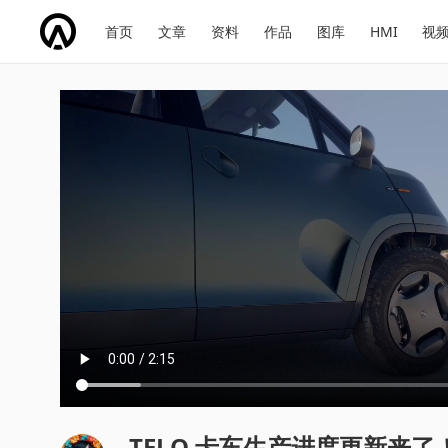
网
会
首页
文章
资料
作品
图库
HMI
视
址
展
话
投
导
导
题
票
航
航
TELO 卡车生产进度更新来了