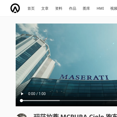
网
会
首页
文章
资料
作品
图库
HMI
视
址
展
话
投
导
导
题
票
航
航
玛莎拉蒂 MCPURA Cielo 跑车