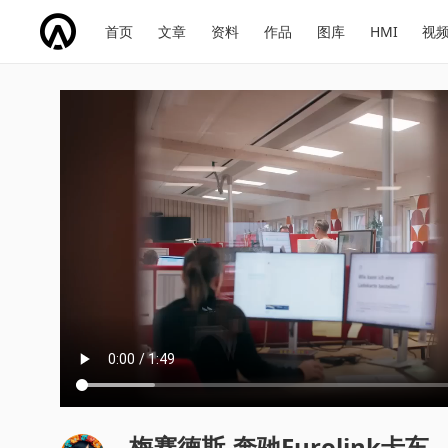
网
会
首页
文章
资料
作品
图库
HMI
视
址
展
话
投
导
导
题
票
航
航
梅赛德斯-奔驰Eurolink卡车