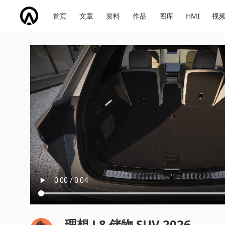
网
会
首页
文章
资料
作品
图库
HMI
视
址
展
话
投
导
导
题
票
航
航
理想 L8 储物 SUV 2026