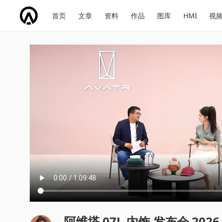
网
会
首页
文章
资料
作品
图库
HMI
视
址
展
话
投
导
导
题
票
航
航
阿维塔 07L 内饰 发布会 2026