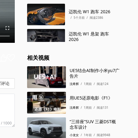
迈凯伦 W1 跑车 2026
/
5个月前
/
阅读2386
迈凯伦 W1 悬架 跑车
2026
/
5个月前
/
阅读2488
相关视频
迈凯伦 W1 跑车 2026
/
5个月前
/
阅读2340
UE5结合AI制作小米yu7广
告片
写评论
沈希辉
/
1周前
/
阅读124
迈凯伦 W1 跑车 2026
/
4个月前
/
阅读1801
用UE5还原电影《F1》
沈希辉
/
1周前
/
阅读131
迈凯伦 W1 跑车 2026
/
1个月前
/
阅读653
“三排座”SUV 三菱DST概
 / 1000
念车设计
小龙女
/
1年前
/
阅读9948