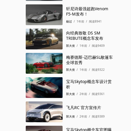
轩尼诗最强超跑Venom
F5-M发布！
杨过
/
1年前
/
阅读8941
向经典致敬 DS SM
TRIBUTE概念车发布
郭大侠
/
1年前
/
阅读9409
梅赛德斯-迈巴赫SL敞篷车
全球首秀
郭大侠
/
1年前
/
阅读9322
宝马Skytop概念车设计赏
析
郭大侠
/
2年前
/
阅读9361
飞凡RC 官方宣传片
郭大侠
/
2年前
/
阅读9389
宝马Skytop概念车官图曝