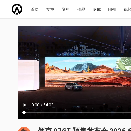
网
会
首页
文章
资料
作品
图库
HMI
视
址
展
话
投
导
导
题
票
航
航
领克 07GT 预售发布会 2026.