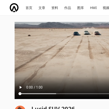
网
会
首页
文章
资料
作品
图库
HMI
视
址
展
话
投
导
导
题
票
航
航
Lucid SUV 2026