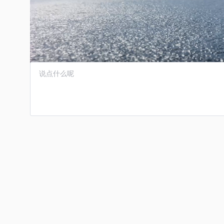
郭大侠
/
1个月前
/
阅读958
/
转载
评论 0