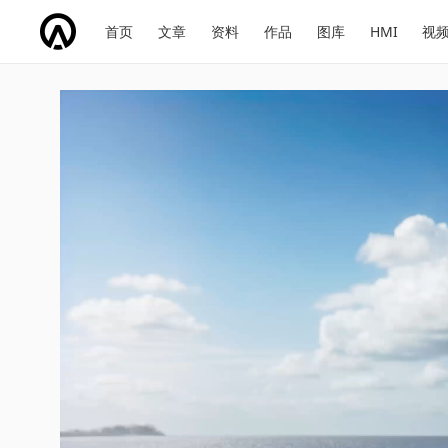
网
会
首页
文章
资料
作品
图库
HMI
视
址
展
话
投
导
导
题
票
航
航
宝马 IX3 驾驶 SUV 2026