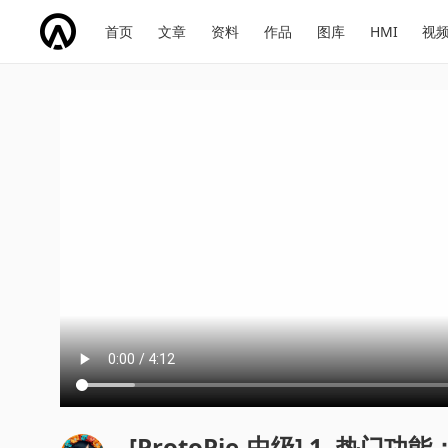
网
会
首页
文章
资料
作品
图库
HMI
视
址
展
话
投
导
导
题
票
航
航
[ProtoPie-中级] 1. 热门